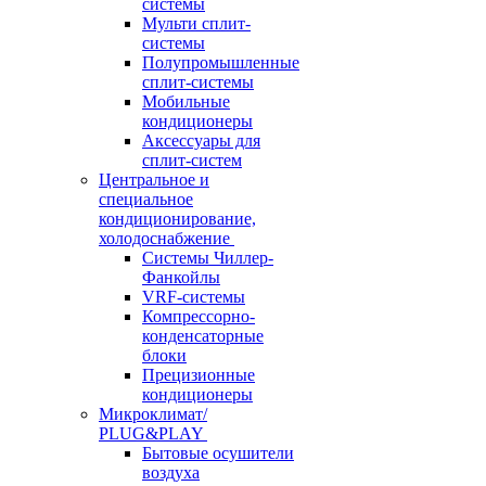
системы
Мульти сплит-
системы
Полупромышленные
сплит-системы
Мобильные
кондиционеры
Аксессуары для
сплит-систем
Центральное и
специальное
кондиционирование,
холодоснабжение
Системы Чиллер-
Фанкойлы
VRF-системы
Компрессорно-
конденсаторные
блоки
Прецизионные
кондиционеры
Микроклимат/
PLUG&PLAY
Бытовые осушители
воздуха