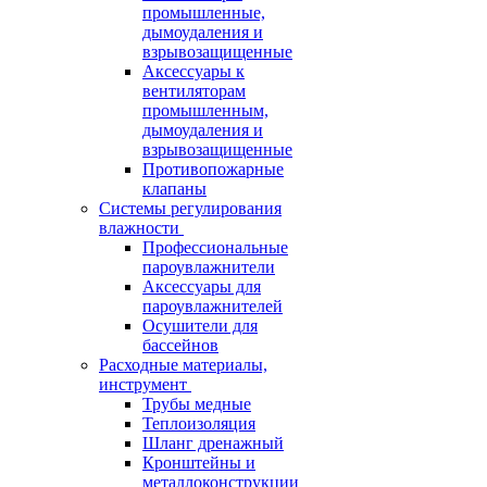
промышленные,
дымоудаления и
взрывозащищенные
Аксессуары к
вентиляторам
промышленным,
дымоудаления и
взрывозащищенные
Противопожарные
клапаны
Системы регулирования
влажности
Профессиональные
пароувлажнители
Аксессуары для
пароувлажнителей
Осушители для
бассейнов
Расходные материалы,
инструмент
Трубы медные
Теплоизоляция
Шланг дренажный
Кронштейны и
металлоконструкции