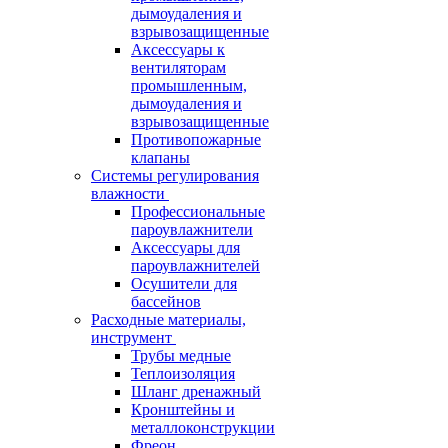
дымоудаления и
взрывозащищенные
Аксессуары к
вентиляторам
промышленным,
дымоудаления и
взрывозащищенные
Противопожарные
клапаны
Системы регулирования
влажности
Профессиональные
пароувлажнители
Аксессуары для
пароувлажнителей
Осушители для
бассейнов
Расходные материалы,
инструмент
Трубы медные
Теплоизоляция
Шланг дренажный
Кронштейны и
металлоконструкции
Фреон