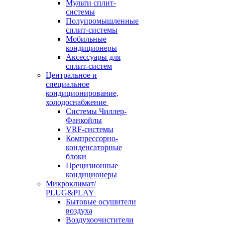
Мульти сплит-
системы
Полупромышленные
сплит-системы
Мобильные
кондиционеры
Аксессуары для
сплит-систем
Центральное и
специальное
кондиционирование,
холодоснабжение
Системы Чиллер-
Фанкойлы
VRF-системы
Компрессорно-
конденсаторные
блоки
Прецизионные
кондиционеры
Микроклимат/
PLUG&PLAY
Бытовые осушители
воздуха
Воздухоочистители