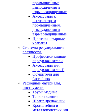
промышленные,
дымоудаления и
взрывозащищенные
Аксессуары к
вентиляторам
промышленным,
дымоудаления и
взрывозащищенные
Противопожарные
клапаны
Системы регулирования
влажности
Профессиональные
пароувлажнители
Аксессуары для
пароувлажнителей
Осушители для
бассейнов
Расходные материалы,
инструмент
Трубы медные
Теплоизоляция
Шланг дренажный
Кронштейны и
металлоконструкции