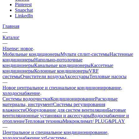
Pinterest
Snapchat
LinkedIn
Главная
—
Каталог
—
Hisense: новое
Мобильные кондиционеры
Мульти сплит-системы
Настенные
кондиционеры
Напольно-потолочные
кондиционеры
Канальные кондиционеры
Кассетные
кондиционеры
Колонные кондиционеры
VRF
системы
Очистители воздуха
Аксессуары
Тепловые насосы
—
Новое центральное и специальное кондиционирование,
холодоснабжение
Системы водоочистки
Кондиционирование
Расходные
материалы, инструмент
Системы регулирования
влажности
Оборудование для систем вентиляции
Бытовые
вентиляционные установки и аксессуары
Водоснабжение и
отопление
Тепловая техника
Микроклимат/ PLUG&PLAY
—
Центральное и специальное кондиционирование,
холодоснабжение vrf-системы