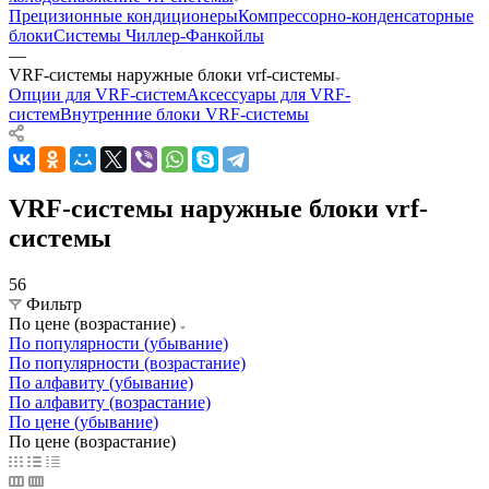
Прецизионные кондиционеры
Компрессорно-конденсаторные
блоки
Системы Чиллер-Фанкойлы
—
VRF-системы наружные блоки vrf-системы
Опции для VRF-систем
Аксессуары для VRF-
систем
Внутренние блоки VRF-cистемы
VRF-системы наружные блоки vrf-
системы
56
Фильтр
По цене (возрастание)
По популярности (убывание)
По популярности (возрастание)
По алфавиту (убывание)
По алфавиту (возрастание)
По цене (убывание)
По цене (возрастание)