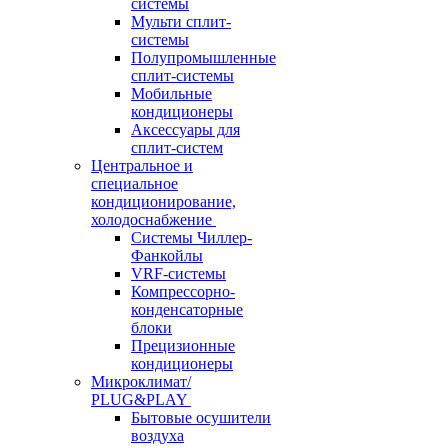
системы
Мульти сплит-
системы
Полупромышленные
сплит-системы
Мобильные
кондиционеры
Аксессуары для
сплит-систем
Центральное и
специальное
кондиционирование,
холодоснабжение
Системы Чиллер-
Фанкойлы
VRF-системы
Компрессорно-
конденсаторные
блоки
Прецизионные
кондиционеры
Микроклимат/
PLUG&PLAY
Бытовые осушители
воздуха